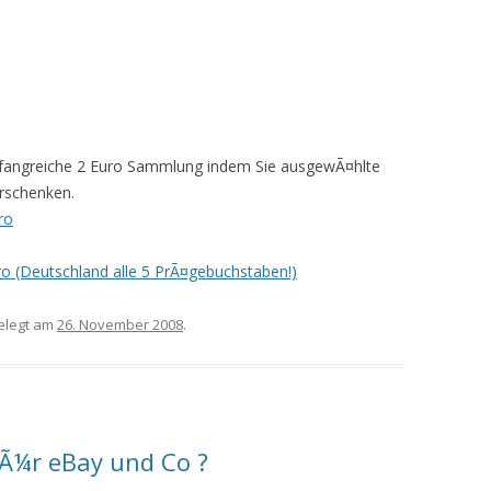
mfangreiche 2 Euro Sammlung indem Sie ausgewÃ¤hlte
rschenken.
ro
ro (Deutschland alle 5 PrÃ¤gebuchstaben!)
elegt am
26. November 2008
.
fÃ¼r eBay und Co ?