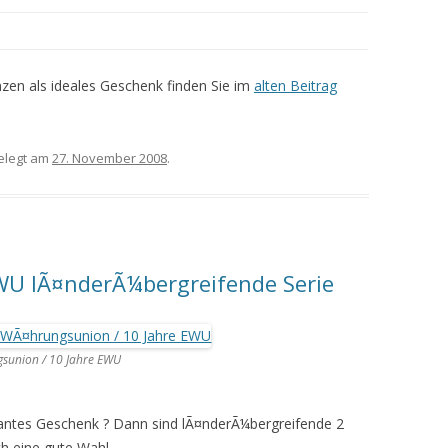
en als ideales Geschenk finden Sie im
alten Beitrag
elegt am
27. November 2008
.
EWU lÃ¤nderÃ¼bergreifende Serie
gsunion / 10 Jahre EWU
santes Geschenk ? Dann sind lÃ¤nderÃ¼bergreifende 2
h eine gute Wahl.