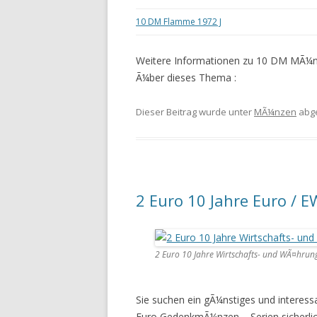
10 DM Flamme 1972 J
Weitere Informationen zu 10 DM MÃ¼nz
Ã¼ber dieses Thema :
Dieser Beitrag wurde unter
MÃ¼nzen
abg
2 Euro 10 Jahre Euro / 
2 Euro 10 Jahre Wirtschafts- und WÃ¤hrun
Sie suchen ein gÃ¼nstiges und interes
Euro GedenkmÃ¼nzen – Serien sicherlic