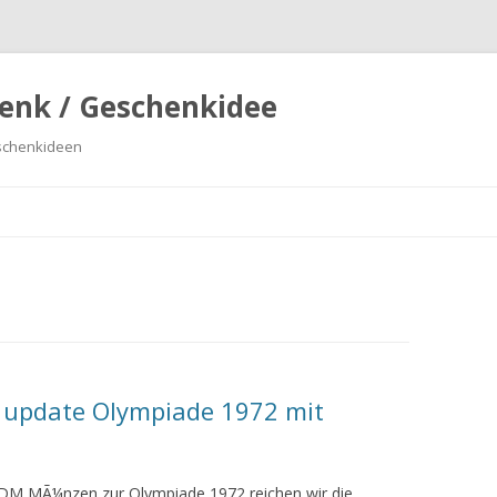
enk / Geschenkidee
eschenkideen
Springe
zum
Inhalt
pdate Olympiade 1972 mit
 DM MÃ¼nzen zur Olympiade 1972 reichen wir die