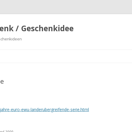
enk / Geschenkidee
eschenkideen
Springe
zum
Inhalt
te
ahre-euro-ewu-landerubergreifende-serie.html
and 2009