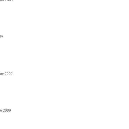
09
nde 2009
ch 2009