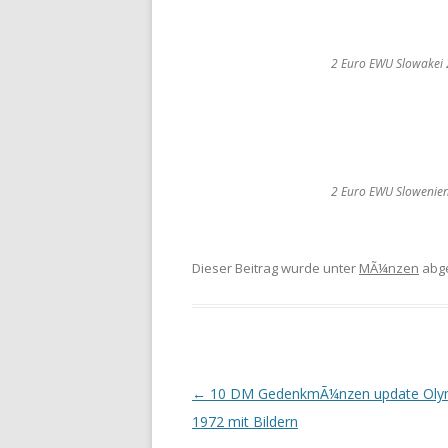
2 Euro EWU Slowakei
2 Euro EWU Slowenie
Dieser Beitrag wurde unter
MÃ¼nzen
abg
Beitrags-
←
10 DM GedenkmÃ¼nzen update Oly
Navigation
1972 mit Bildern